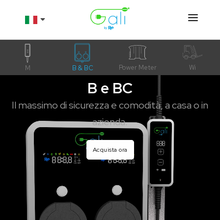
Prodotti
Chi siamo
Power Meter
Wi
M
B & BC
B e BC
Risorse
Il massimo di sicurezza e comodità, a casa o in
Contatti
azienda.
Shop
Acquista ora